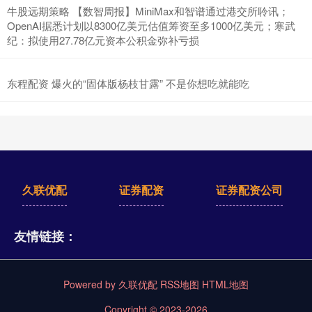
牛股远期策略 【数智周报】MiniMax和智谱通过港交所聆讯；
OpenAI据悉计划以8300亿美元估值筹资至多1000亿美元；寒武
纪：拟使用27.78亿元资本公积金弥补亏损
东程配资 爆火的“固体版杨枝甘露” 不是你想吃就能吃
久联优配
证券配资
证券配资公司
友情链接：
Powered by
久联优配
RSS地图
HTML地图
Copyright
© 2023-2026