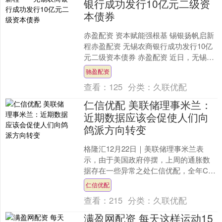
银行成功发行10亿元二级资
本债券
赤盈配资 资本赋能强根基 锡银扬帆启新
程赤盈配资 无锡农商银行成功发行10亿
元二级资本债券 赤盈配资 近日，无锡农
村商业银行股份有限公司（以下简称“本
驰盈配资
行”或“无....
查看：
125
分类：
久联优配
仁信优配 美联储理事米兰：
近期数据应该会促使人们向
鸽派方向转变
格隆汇12月22日｜美联储理事米兰表
示，由于美国政府停摆，上周的通胀数
据存在一些异常之处仁信优配，全年CPI
都存在严重的向上偏差；近期数据应该
仁信优配
会促使人们向鸽派方....
查看：
215
分类：
久联优配
满盈网配资 每天这样运动15