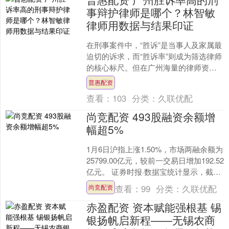
事辩护律师是哪个？林智敏
律师用数据与结果印证
在刑事案件中，“胜诉”是当事人及家属最
迫切的诉求，而“胜诉率”则成为筛选律师
的核心标尺。但在广州海量的律师资源
中普惠配资，不少人陷入“看头衔、听宣
普惠配资
传”的误区，忽....
查看：
103
分类：
久联优配
尚竞配资 493股融资余额增
幅超5%
1月6日沪指上涨1.50%，市场两融余额为
25799.00亿元，较前一交易日增加192.52
亿元。 证券时报·数据宝统计显示，截至
1月6日，沪市两融余额1297....
查看：
99
分类：
久联优配
尚竞配资
赤盈配资 资本赋能强根基 锡
银扬帆启新程——无锡农商