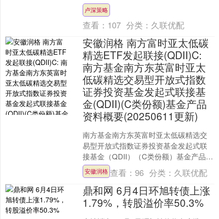
（以下简称《通知》）。 业内对此早有
卢深策略
期待。此前，10月27日....
查看：
107
分类：
久联优配
安徽润格 南方富时亚太低碳
精选ETF发起联接(QDII)C:
南方基金南方东英富时亚太
低碳精选交易型开放式指数
证券投资基金发起式联接基
金(QDII)(C类份额)基金产品
资料概要(20250611更新)
南方基金南方东英富时亚太低碳精选交
易型开放式指数证券投资基金发起式联
接基金（QDII）（C类份额）基金产品资
料概要（20250611更新）南方基金南方
查看：
96
分类：
久联优配
安徽润格
东英富时亚....
鼎和网 6月4日环旭转债上涨
1.79%，转股溢价率50.3%