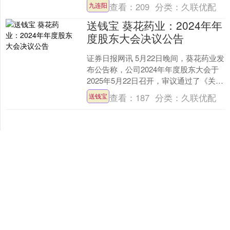
制《老旧型铁路内燃机车动力源系统改
查看：
209
分类：
久联优配
九连阳
造管理规定》（以下简称《....
送钱宝 葵花药业：2024年年
度股东大会决议公告
证券日报网讯 5月22日晚间，葵花药业发
布公告称，公司2024年年度股东大会于
2025年5月22日召开，审议通过了《关于
公司2024年年度报告全文及摘要的议
查看：
187
分类：
久联优配
送钱宝
案》....
个股实时涨跌榜
个股跌幅
个股流入
个股流出
换手率
个股涨幅
排名
名称
最新价
涨幅
换手率