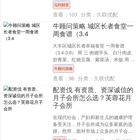
元，成交额15.836万港元。 9月....
泓利财富
查看：
103
分类：
久联优配
牛顾问策略 城区长者食堂一
周食谱（3.4
大丰区城区长者幸福食堂 一周食谱
（3.4-3.8） 周 三 肉烧芋头、白汁肉皮、
炒青菜、红烧豆腐、紫菜汤、米饭 周 四
清汤肉圆、药芹炒肉丝、炒菠菜、韭菜
牛顾问策略
炒豆....
查看：
96
分类：
久联优配
配资伐 有资质、资深诚信的
月子会所怎么选？芙蓉花月
子会所
在现代社会，产妇和新生儿的健康护理
备受关注，月子会所成为众多家庭的选
择。然而，面对市场上众多的月子会
所，如何挑选到有资质、资深且诚信的