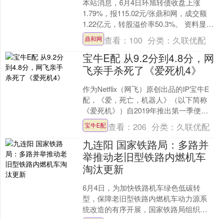
本站消息，6月4日环旭转债收盘上涨
1.79%，报115.02元/张鼎和网，成交额
1.22亿元，转股溢价率50.3%。 资料显
示，环旭转债信用级别为“AA+”，债....
查看：
100
分类：
久联优配
鼎和网
宝牛E配 从9.2分到4.8分，网
飞亲手杀死了《爱死机4》
作为Netflix（网飞）原创出品的IP宝牛E
配，《爱，死亡，机器人》（以下简称
《爱死机》）自2019年推出第一季便倚
靠颇具独立艺术气质的动画风格和丰富
查看：
206
分类：
久联优配
宝牛E配
的题材创....
九连阳 国家铁路局：多路并
举推动老旧型铁路内燃机车
淘汰更新
6月4日，为加快铁路机车绿色低碳转
型，保障老旧型铁路内燃机车动力源系
统改造的有序开展，国家铁路局组织编