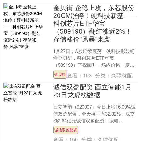
金贝街 企稳上攻，东芯股份
20CM涨停！硬科技新基——
科创芯片ETF华宝
（589190）翻红涨近2%！
存储涨价“风暴”来袭
1月27日，A股延续震荡，硬科技彰显韧
性金贝街，科创芯片ETF华宝
（589190）下探回升，场内价格一度涨
近2%，现涨1.71%，东芯股份20CM涨
查看：
193
分类：
久联优配
金贝街
停，芯源微涨....
诚信双盈配资 酉立智能1月
23日龙虎榜数据
酉立智能（920007）今日上涨16.09%诚
信双盈配资，全天换手率32.32%，成交
额2.64亿元诚信双盈配资，振幅
18.80%。龙虎榜数据显示，机构净买入
诚信双盈配资
3....
查看：
150
分类：
久联优配