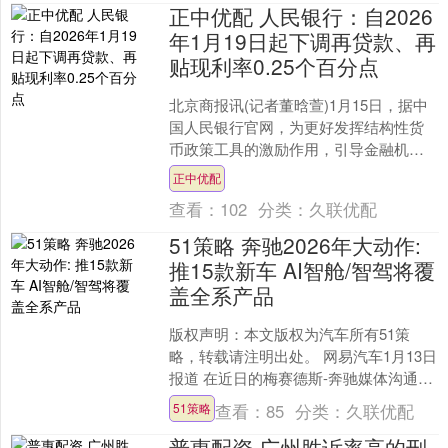
正中优配 人民银行：自2026
年1月19日起下调再贷款、再
贴现利率0.25个百分点
北京商报讯(记者董晗萱)1月15日，据中
国人民银行官网，为更好发挥结构性货
币政策工具的激励作用，引导金融机构
加大对重大战略、重点领域和薄弱环节
正中优配
的支持力度，中国人....
查看：
102
分类：
久联优配
51策略 奔驰2026年大动作:
推15款新车 AI智舱/智驾将覆
盖全系产品
版权声明：本文版权为汽车所有51策
略，转载请注明出处。 网易汽车1月13日
报道 在近日的梅赛德斯-奔驰媒体沟通会
上，奔驰销售服务公司总裁兼CEO段建
查看：
85
分类：
久联优配
51策略
军提到，奔驰....
普惠配资 广州胜诉率高的刑