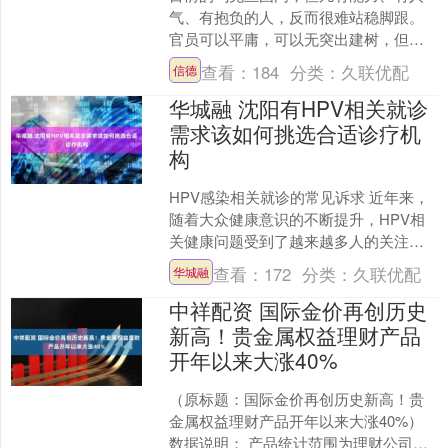
气、有抱负的人，反而很难站稳脚跟。
官员可以平庸，可以无突出建树，但绝
对不能风头盖过泽连斯基，唯有一味顺
查看：
184
分类：
久联优配
信德
从、毫无野心的人，才能长....
华城融 沈阳有HPV相关就诊
需求该如何挑选合适诊疗机
构
HPV感染相关就诊的常见诉求 近年来，
随着大众健康意识的不断提升，HPV相
关健康问题受到了越来越多人的关注。
从常见的HPV感染、HPV阳性，到需要
查看：
172
分类：
久联优配
华城融
区分HPV高危....
中祥配资 国际金价再创历史
新高！贵金属权益理财产品
开年以来大涨40%
（原标题：国际金价再创历史新高！贵
金属权益理财产品开年以来大涨40%）
数据说明： 产品统计范围为理财公司权