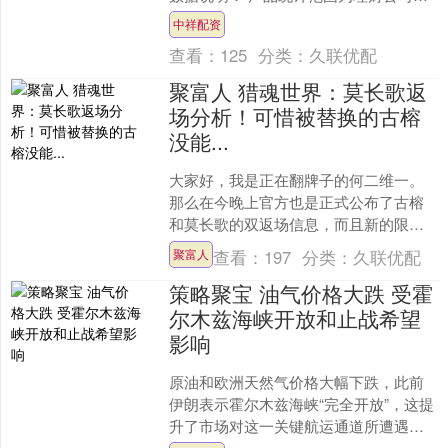
益类理财公募产品，统计截止日期为
中祥配资
2026年1月22日....
查看：
125
分类：
久联优配
聚富人 猎魂世界：莫长歌返
场分析！可惜被替换的古榕
没能...
大家好，我是正在翻牌子的何二维一。
那么在今晚上官方也是正式公布了古榕
和莫长歌的双返场信息，而且新的限定
卡池也会延续1个月的时间，一直到6月
查看：
197
分类：
久联优配
聚富人
中旬，不出意外.......
策略聚宝 油气价格大跌 受霍
尔木兹海峡开放和止战希望
影响
原油和欧洲天然气价格大幅下跌，此前
伊朗表示霍尔木兹海峡“完全开放”，这提
升了市场对这一关键航运通道所遭遇的
前所未有干扰可能即将结束的期待。 伦