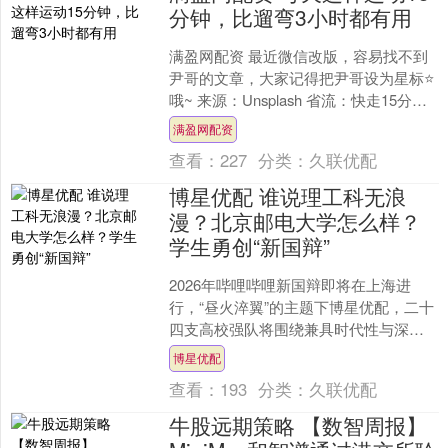
分钟，比遛弯3小时都有用
满盈网配资 最近微信改版，容易找不到
尹哥的文章，大家记得把尹哥设为星标⭐️
哦~ 来源：Unsplash 省流：快走15分
钟。 1970年，英国巨蟒剧团（Mon....
满盈网配资
查看：
227
分类：
久联优配
博星优配 谁说理工科无浪
漫？北京邮电大学怎么样？
学生勇创“新国辩”
2026年哔哩哔哩新国辩即将在上海进
行，“昼火淬翼”的主题下博星优配，二十
四支高校强队将围绕兼具时代性与深度
的议题展开交锋。从近年国际辩论趋势
博星优配
来看，无论是NFH....
查看：
193
分类：
久联优配
牛股远期策略 【数智周报】