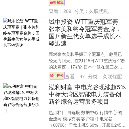
策略聚宝
敦布伦特原油期货回....
查看：
209
分类：
久联优配
城中投资 WTT重庆冠军赛｜
张本美和终夺冠军赛金牌，
国乒新生代女单选手成长不
够迅速
面对张本美和手握五个冠军点，蒯曼已
经无力回天。在3月15日WTT重庆冠军赛
的决赛夜，17岁的日本一姐在第三次闯
入冠军赛决赛之后终于兑现了首座冠
查看：
97
分类：
久联优配
城中投资
军。 蒯曼以3比4....
泓利财富 中电光谷现涨超5%
中标大湾区智能电力装备创
新谷综合运营服务项目
热点栏目 自选股 数据中心 行情中心 资
金流向 模拟交易 客户端 中电光谷
（00798）早盘上涨5.60%，现报0.245港