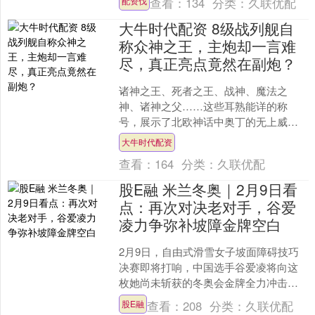
查看：
134
分类：
久联优配
配资伐
月子会所成为了许多人的困扰....
大牛时代配资 8级战列舰自
称众神之王，主炮却一言难
尽，真正亮点竟然在副炮？
诸神之王、死者之王、战神、魔法之
神、诸神之父……这些耳熟能详的称
号，展示了北欧神话中奥丁的无上威严
与强大能力。而在《战舰世界》这款游
大牛时代配资
戏中，当奥丁这个名字出现在战....
查看：
164
分类：
久联优配
股E融 米兰冬奥｜2月9日看
点：再次对决老对手，谷爱
凌力争弥补坡障金牌空白
2月9日，自由式滑雪女子坡面障碍技巧
决赛即将打响，中国选手谷爱凌将向这
枚她尚未斩获的冬奥会金牌全力冲击。
而预赛高居榜首的瑞士名将玛蒂尔德・
查看：
208
分类：
久联优配
股E融
格雷莫德则以卫冕为目标....