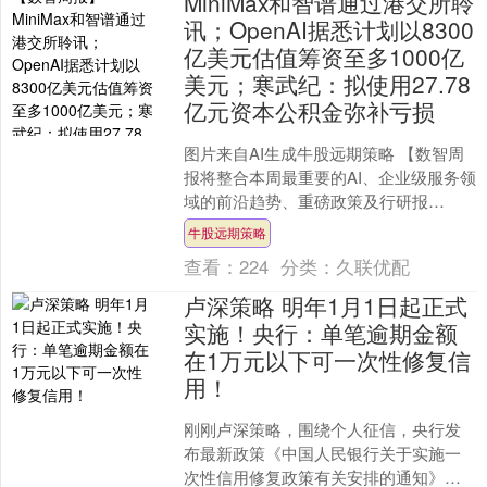
MiniMax和智谱通过港交所聆
讯；OpenAI据悉计划以8300
亿美元估值筹资至多1000亿
美元；寒武纪：拟使用27.78
亿元资本公积金弥补亏损
图片来自AI生成牛股远期策略 【数智周
报将整合本周最重要的AI、企业级服务领
域的前沿趋势、重磅政策及行研报
告。】观点马斯克公开唱衰核聚变发
牛股远期策略
电，计划每年部署100....
查看：
224
分类：
久联优配
卢深策略 明年1月1日起正式
实施！央行：单笔逾期金额
在1万元以下可一次性修复信
用！
刚刚卢深策略，围绕个人征信，央行发
布最新政策《中国人民银行关于实施一
次性信用修复政策有关安排的通知》