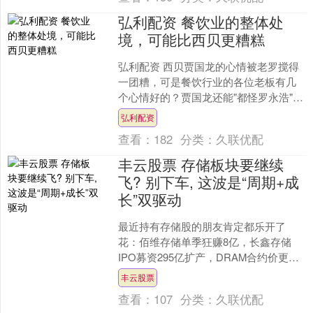
弘利配资 餐饮业的整体处
境，可能比西贝更糟糕
弘利配资 西贝贾国龙的心情被老罗搅得
一团糟，可是餐饮行业的各位老板有几
个心情好的？贾国龙还能"都怪罗永浩"，
发泄一下心情，别的餐饮老板又该怨
弘利配资
谁？ 撰文丨关不羽 ....
查看：
182
分类：
久联优配
丰云股票 存储板块要继续
飞? 别下车, 这波是“周期+成
长”双驱动
最近持有存储股的朋友肯定都乐开了
花：佰维存储单季狂赚8亿，长鑫存储
IPO募资295亿扩产，DRAM合约价更是
喊出“暴涨58%”的口号。后台被问爆
丰云股票
了：“下周还能涨....
查看：
107
分类：
久联优配