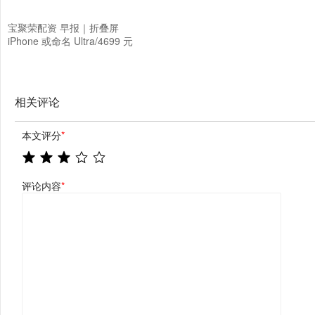
宝聚荣配资 早报｜折叠屏
iPhone 或命名 Ultra/4699 元
起，华为 Mate80 系列发布/
「史上最严」充电宝新规将实
施，3C认证全面失效
相关评论
本文评分
*
评论内容
*