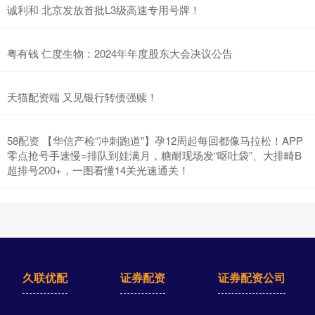
诚利和 北京发放首批L3级高速专用号牌！
粤有钱 仁度生物：2024年年度股东大会决议公告
天猫配资端 又见银行转债强赎！
58配资 【华信产检“冲刺跑道”】孕12周起每回都像马拉松！APP
零点抢号手速慢=排队到娃满月，糖耐现场发“呕吐袋”、大排畸B
超排号200+，一图看懂14关光速通关！
久联优配
证券配资
证券配资公司