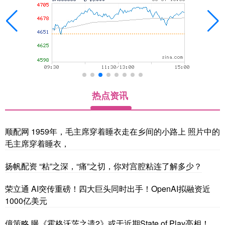
热点资讯
顺配网 1959年，毛主席穿着睡衣走在乡间的小路上 照片中的
毛主席穿着睡衣，
扬帆配资 “粘”之深，“痛”之切，你对宫腔粘连了解多少？
荣立通 AI突传重磅！四大巨头同时出手！OpenAI拟融资近
1000亿美元
億策略 曝《霍格沃茨之遗2》或于近期State of Play亮相！