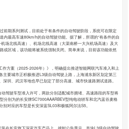
沪深300
4694.44
.42%
43.13
0.93%
过前期系列测试，目前处于有条件的自动驾驶阶段，系统可在限定
内最高车速80km/h的自动驾驶功能。据了解，所谓的“有条件的自
一机场北线高速）、机场北线高速（大渠南桥一大兴机场高速）及大
路或区域，该功能将被系统强制关闭。简单来说，目前该功能依然
作方案（2025-2026年）》，明确提出推进智能网联汽车准入和上
。各主要城市正积极推进L3级自动驾驶上路，上海浦东新区划定第三
北京、深圳、武汉等地也早已划定了部分高速、城市快速路测试道路。
件自动驾驶车型准入许可，两款分别适配城市拥堵、高速路段的车型将
别为的长安牌SC7000AAARBEV型纯电动轿车和北汽蓝谷麦格
，分别对应的车型是长安深蓝SL03和极狐阿尔法S5。
牌率先安装在长安旗下深蓝汽车产品上。彼时公告显示，首块L3级自动驾驶