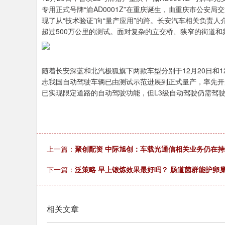
专用正式号牌“渝AD0001Z”在重庆诞生，由重庆市公
现了从“技术验证”向“量产应用”的跨。长安汽车相关负责人
超过500万公里的测试。面对复杂的立交桥、狭窄的街道和
随着长安深蓝和北汽极狐旗下两款车型分别于12月20日和1
志我国自动驾驶车辆已由测试示范进展到正式量产，率先开
已实现限定道路的自动驾驶功能，但L3级自动驾驶仍需驾
上一篇：
聚创配资 中际旭创：车载光通信相关业务仍在
下一篇：
泛策略 早上锻炼效果最好吗？ 肠道菌群能护卵
相关文章