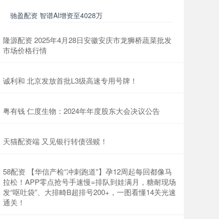
驰盈配资 智谱AI增资至4028万
隆源配资 2025年4月28日安徽安庆市龙狮桥蔬菜批发
市场价格行情
诚利和 北京发放首批L3级高速专用号牌！
粤有钱 仁度生物：2024年年度股东大会决议公告
天猫配资端 又见银行转债强赎！
58配资 【华信产检“冲刺跑道”】孕12周起每回都像马
拉松！APP零点抢号手速慢=排队到娃满月，糖耐现场
发“呕吐袋”、大排畸B超排号200+，一图看懂14关光速
通关！