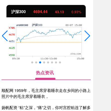
北证50
1134.24
创
11.37
1.01%
热点资讯
顺配网 1959年，毛主席穿着睡衣走在乡间的小路上
照片中的毛主席穿着睡衣，
扬帆配资 “粘”之深，“痛”之切，你对宫腔粘连了解多