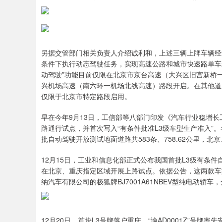
深证成指
14311.01
.68
1.02%
200.89
1
另据交管部门相关负责人介绍诚利和，上述三辆上牌车辆经
条件下执行动态驾驶任务，实现高速公路和城市快速路单车道
动驾驶”功能目前仅限在北京市京台高速（大兴区旧宫新桥
兴机场高速（南六环一机场北线高速）路段开启。在其他道
仅限于北京市特定路段启用。
早在今年9月13日，工信部等八部门印发《汽车行业稳增长工
路通行试点，并首次写入“有条件批准L3级车型生产准入”
批自动驾驶开放测试地面道路共583条、758.62公里，
12月15日，工业和信息化部正式公布我国首批L3级有条
在北京、重庆指定区域开展上路试点。依据公告，这两款车型分
纳汽车有限公司的极狐牌BJ7001A61NBEV型纯电动轿车
12月20日，首块L3号牌落户重庆，“渝AD0001Z”号