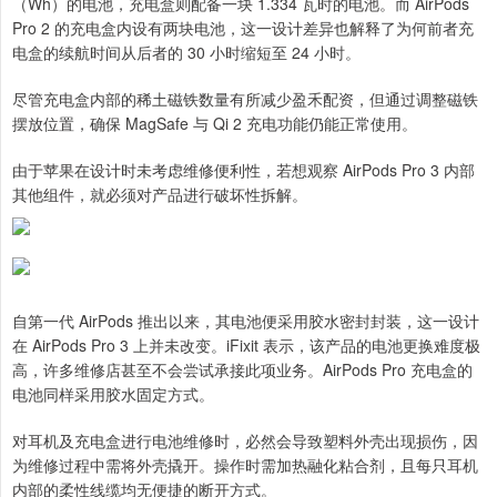
（Wh）的电池，充电盒则配备一块 1.334 瓦时的电池。而 AirPods
Pro 2 的充电盒内设有两块电池，这一设计差异也解释了为何前者充
电盒的续航时间从后者的 30 小时缩短至 24 小时。
尽管充电盒内部的稀土磁铁数量有所减少盈禾配资，但通过调整磁铁
摆放位置，确保 MagSafe 与 Qi 2 充电功能仍能正常使用。
由于苹果在设计时未考虑维修便利性，若想观察 AirPods Pro 3 内部
其他组件，就必须对产品进行破坏性拆解。
自第一代 AirPods 推出以来，其电池便采用胶水密封封装，这一设计
在 AirPods Pro 3 上并未改变。iFixit 表示，该产品的电池更换难度极
高，许多维修店甚至不会尝试承接此项业务。AirPods Pro 充电盒的
电池同样采用胶水固定方式。
对耳机及充电盒进行电池维修时，必然会导致塑料外壳出现损伤，因
为维修过程中需将外壳撬开。操作时需加热融化粘合剂，且每只耳机
内部的柔性线缆均无便捷的断开方式。