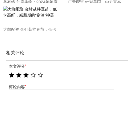
粤有钱 仁度生物：2024年年度
广禾配资 针对美国，中方宣布
股东大会决议公告
调整
大咖配资 金针菇拌豆苗，低卡
高纤，减脂期的“刮油”神器
相关评论
本文评分
*
评论内容
*