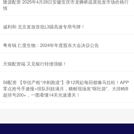
隆源配资 2025年4月28日安徽安庆市龙狮桥蔬菜批发市场价格行
情
诚利和 北京发放首批L3级高速专用号牌！
粤有钱 仁度生物：2024年年度股东大会决议公告
天猫配资端 又见银行转债强赎！
58配资 【华信产检“冲刺跑道”】孕12周起每回都像马拉松！APP
零点抢号手速慢=排队到娃满月，糖耐现场发“呕吐袋”、大排畸B
超排号200+，一图看懂14关光速通关！