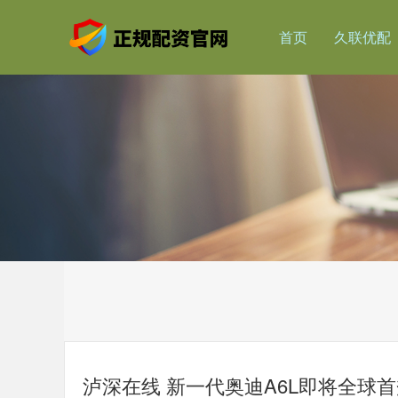
首页
久联优配
泸深在线 新一代奥迪A6L即将全球