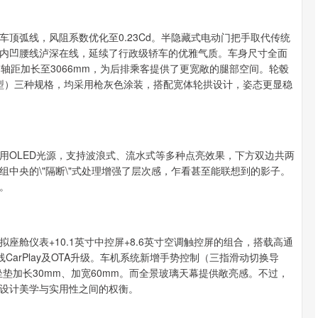
沪深300
4694.44
.42%
43.13
0.93%
顶弧线，风阻系数优化至0.23Cd。半隐藏式电动门把手取代传统
内凹腰线泸深在线，延续了行政级轿车的优雅气质。车身尺寸全面
64)mm，轴距加长至3066mm，为后排乘客提供了更宽敞的腿部空间。轮毂
T车型）三种规格，均采用枪灰色涂装，搭配宽体轮拱设计，姿态更显稳
用OLED光源，支持波浪式、流水式等多种点亮效果，下方双边共两
中央的\"隔断\"式处理增强了层次感，乍看甚至能联想到的影子。
。
座舱仪表+10.1英寸中控屏+8.6英寸空调触控屏的组合，搭载高通
CarPlay及OTA升级。车机系统新增手势控制（三指滑动切换导
垫加长30mm、加宽60mm。而全景玻璃天幕提供敞亮感。不过，
设计美学与实用性之间的权衡。