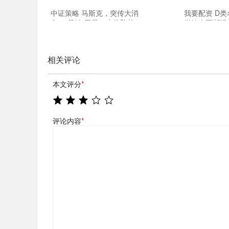
中证策略 马斯克，突传大消
我要配资 D类
息！“星链”卫星，大批坠落！
誉约束不断强
相关评论
本文评分
*
评论内容
*