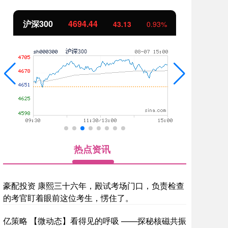
北证50
1134.24
创
11.37
1.01%
热点资讯
豪配投资 康熙三十六年，殿试考场门口，负责检查
的考官盯着眼前这位考生，愣住了。
亿策略 【微动态】看得见的呼吸 ——探秘核磁共振