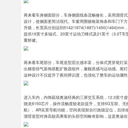
深证成指
14311.01
.68
1.02%
200.89
1
再来看车身侧面部分，车身侧面线条流畅修长，采用溜背式车
设计，使侧面更简洁现代。车窗周围镀铬装饰条和车门下方
升级，长宽高分别达到5142/1874(1887)/1450(14
提供19英寸多辐式、20英寸运动刀锋式及21英寸（3.0
重矫健。
再来看车尾部分，车尾造型层次感丰富，分体式贯穿尾灯采
出梯形排气装饰搭配扩散器组件，兼顾质感与运动感。尾灯组
这种设计不仅提升了夜间辨识度，也强化了整车的运动属性
进入车内，内饰延续奥迪经典的三屏交互系统，12.3英寸虚拟
骁龙8150芯片，操作流畅度较老款提升，支持5G互联、无线
航）、AR实景导航功能，空间表现契合行政级定位，后排坐
溜背造型对身高较高乘客的头部空间略有影响，这是奥迪在