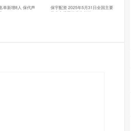
名单新增8人 保代声
保宇配资 2025年5月31日全国主要
化
批发市场荔枝价格行情