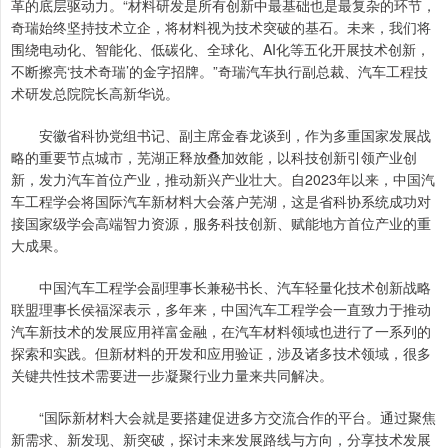
革的底层驱动力。“材料研发是所有创新中最基础也是最复杂的环节，
奇瑞始终坚持技术立企，将材料视为技术突破的基石。未来，我们将
围绕电动化、智能化、低碳化、全球化、AI化等五化开展技术创新，
不断擦亮‘技术奇瑞’的金字招牌。”奇瑞汽车执行副总裁、汽车工程技
术研发总院院长高新华说。
安徽省科协党组书记、副主席金春龙谈到，作为多重国家发展战
略的重要节点城市，芜湖正释放叠加效能，以科技创新引领产业创
新，发力汽车首位产业，推动新兴产业壮大。自2023年以来，中国汽
车工程学会将国际汽车新材料大会落户芜湖，这是省科协系统成功对
接国家级学会高端智力资源，服务科技创新、赋能地方首位产业的重
大成果。
中国汽车工程学会副理事长兼秘书长、汽车轻量化技术创新战略
联盟理事长侯福深表示，多年来，中国汽车工程学会一直致力于推动
汽车新技术的发展应用祥富金融，在汽车材料领域也进行了一系列的
探索和实践。但新材料的开发和应用验证，涉及诸多技术领域，很多
关键共性技术需要进一步凝聚行业力量来共同解决。
“国际新材料大会就是要搭建促进多方交流合作的平台。通过聚焦
新需求、新发现、新突破，探讨未来发展路线与方向，分享技术发展