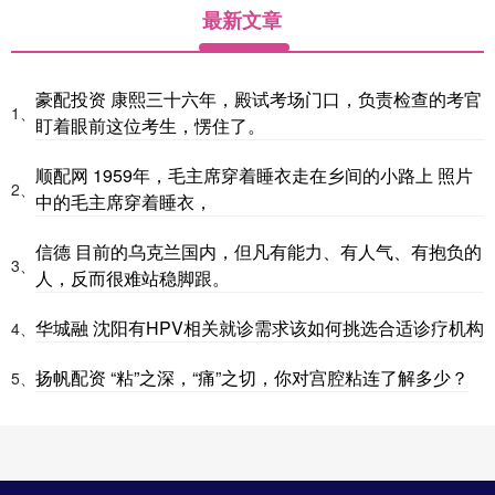
最新文章
豪配投资 康熙三十六年，殿试考场门口，负责检查的考官
1、
盯着眼前这位考生，愣住了。
顺配网 1959年，毛主席穿着睡衣走在乡间的小路上 照片
2、
中的毛主席穿着睡衣，
信德 目前的乌克兰国内，但凡有能力、有人气、有抱负的
3、
人，反而很难站稳脚跟。
华城融 沈阳有HPV相关就诊需求该如何挑选合适诊疗机构
4、
扬帆配资 “粘”之深，“痛”之切，你对宫腔粘连了解多少？
5、