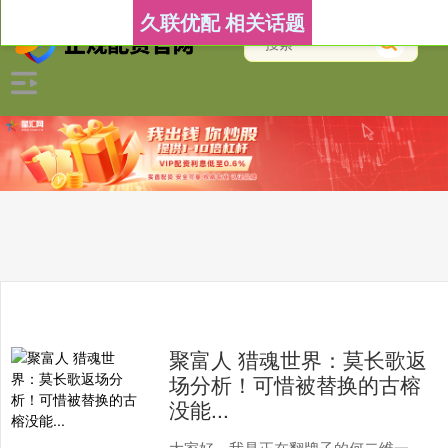
久联优配 相关话题
聚富人 猎魂世界：莫长歌返
场分析！可惜被替换的古榕
没能...
大家好，我是正在翻牌子的何二维一。