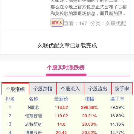
那么在今晚上官方也是正式公布了古榕
和莫长歌的双返场信息，而且新的限定
卡池也会延续1个月的时间，一直到6月
查看：
197
分类：
久联优配
聚富人
中旬，不出意外.......
久联优配文章已加载完成
个股实时涨跌榜
个股跌幅
个股流入
个股流出
换手率
个股涨幅
排名
名称
最新价
涨幅
换手率
1
N展芯
116.52
396.89%
79.39%
2
锐翔智能
110.02
20.21%
16.80%
3
志特新材
14.8
20.03%
14.18%
4
博腾股份
20.44
20.02%
14.77%