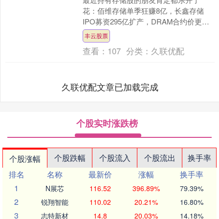
花：佰维存储单季狂赚8亿，长鑫存储
IPO募资295亿扩产，DRAM合约价更是
喊出“暴涨58%”的口号。后台被问爆
丰云股票
了：“下周还能涨....
查看：
107
分类：
久联优配
久联优配文章已加载完成
个股实时涨跌榜
个股跌幅
个股流入
个股流出
换手率
个股涨幅
排名
名称
最新价
涨幅
换手率
1
N展芯
116.52
396.89%
79.39%
2
锐翔智能
110.02
20.21%
16.80%
3
志特新材
14.8
20.03%
14.18%