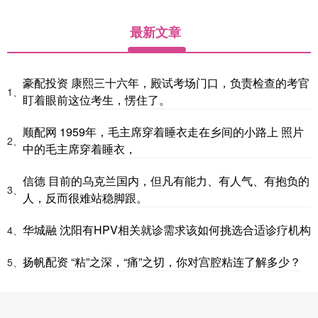
最新文章
豪配投资 康熙三十六年，殿试考场门口，负责检查的考官
1、
盯着眼前这位考生，愣住了。
顺配网 1959年，毛主席穿着睡衣走在乡间的小路上 照片
2、
中的毛主席穿着睡衣，
信德 目前的乌克兰国内，但凡有能力、有人气、有抱负的
3、
人，反而很难站稳脚跟。
华城融 沈阳有HPV相关就诊需求该如何挑选合适诊疗机构
4、
扬帆配资 “粘”之深，“痛”之切，你对宫腔粘连了解多少？
5、