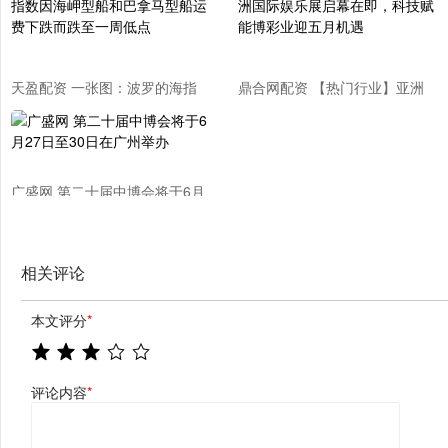
天盈配资 一张图：波罗的海指
鼎合网配资 【热门行业】亚洲
数因海岬型船和巴拿马型船运费
国际娱乐展启幕在即，科技赋能
下跌而跌至一周低点
博彩业迎五月机遇
广盛网 第二十届中博会将于6月
27日至30日在广州举办
相关评论
本文评分
*
评论内容
*