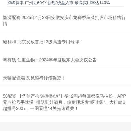
泽峰资本 广州近60个“新规”楼盘入市 最高实用率达140%
隆源配资 2025年4月28日安徽安庆市龙狮桥蔬菜批发市场价格行
情
诚利和 北京发放首批L3级高速专用号牌！
粤有钱 仁度生物：2024年年度股东大会决议公告
天猫配资端 又见银行转债强赎！
58配资 【华信产检“冲刺跑道”】孕12周起每回都像马拉松！APP
零点抢号手速慢=排队到娃满月，糖耐现场发“呕吐袋”、大排畸B
超排号200+，一图看懂14关光速通关！