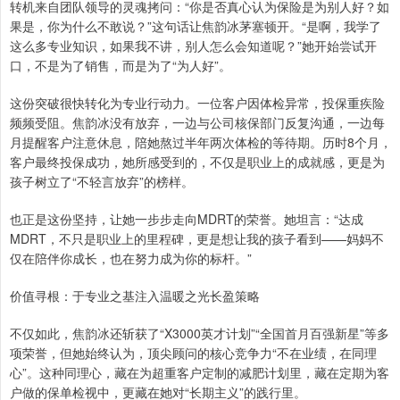
转机来自团队领导的灵魂拷问：“你是否真心认为保险是为别人好？如
果是，你为什么不敢说？”这句话让焦韵冰茅塞顿开。“是啊，我学了
这么多专业知识，如果我不讲，别人怎么会知道呢？”她开始尝试开
口，不是为了销售，而是为了“为人好”。
这份突破很快转化为专业行动力。一位客户因体检异常，投保重疾险
频频受阻。焦韵冰没有放弃，一边与公司核保部门反复沟通，一边每
月提醒客户注意休息，陪她熬过半年两次体检的等待期。历时8个月，
客户最终投保成功，她所感受到的，不仅是职业上的成就感，更是为
孩子树立了“不轻言放弃”的榜样。
也正是这份坚持，让她一步步走向MDRT的荣誉。她坦言：“达成
MDRT，不只是职业上的里程碑，更是想让我的孩子看到——妈妈不
仅在陪伴你成长，也在努力成为你的标杆。”
价值寻根：于专业之基注入温暖之光长盈策略
不仅如此，焦韵冰还斩获了“X3000英才计划”“全国首月百强新星”等多
项荣誉，但她始终认为，顶尖顾问的核心竞争力“不在业绩，在同理
心”。这种同理心，藏在为超重客户定制的减肥计划里，藏在定期为客
户做的保单检视中，更藏在她对“长期主义”的践行里。