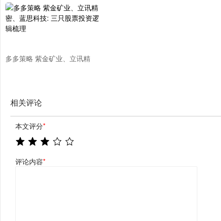
习，提高臀线5~10CM，妈妈臀
势或限制美元跌幅
也不见了
多多策略 紫金矿业、立讯精
密、蓝思科技: 三只股票投资逻
辑梳理
相关评论
本文评分
*
评论内容
*