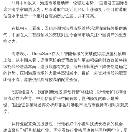
“1月中旬以来，港股市场启动新一轮强劲走势。”国泰君安国际首
席经济学家周浩认为，尽管港股市场近期经历上涨修复，但目前港股
估值水平处于一个相对合理的历史位置，并不算高。
在机构人士看来，回购热潮为港股市场维持乐观情绪持续提供底
气，中国在人工智能领域的突破则是令全球市场关注中国资产的重要
推动力。
周浩表示，DeepSeek在人工智能领域的突破使得港股盈利预期
上修。从中期来看，适度宽松的货币政策与更加积极的财政政策将继
续托底经济基本面，港股底部有支撑。海外利率逐步下降仍然是确定
的趋势，压制港股市场的力量将逐渐减小。目前，外资对港股的配置
比例不高，港股仍然具有较高的配置价值。
“短期维度内，我们判断港股‘躁动行情’将延续，以情绪扩张和增
量流动性为主导。中期估值扩张空间有限，盈利修复的验证是关
键。”国金证券策略首席分析师张弛对港股市场后市也持有相对乐观态
度。
从行业配置角度股腰包，张弛看好中小盘科技成长板块的机会，
建议聚焦TMT和机械行业。周浩看好行业格局改善的互联网行业，受